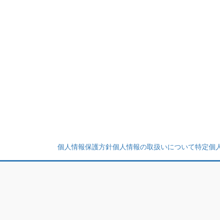
個人情報保護方針
個人情報の取扱いについて
特定個