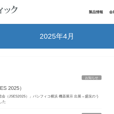
製品情報
会
2025年4月
お知らせ
S 2025）
会総会（JSES2025）」パシフィコ横浜 機器展示 出展→盛況のう
した