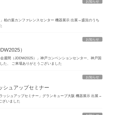
お知らせ
学会」柏の葉カンファレンスセンター 機器展示 出展→盛況のうち
た
お知らせ
W2025）
関連学会週間（JDDW2025）」神戸コンベンションセンター、神戸国
ました、 ご来場ありがとうございました
お知らせ
ラッシュアップセミナー
回 ブラッシュアップセミナー」グランキューブ大阪 機器展示 出展→
ございました