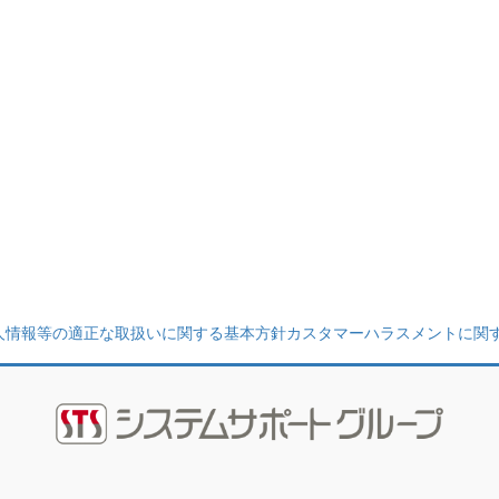
人情報等の適正な取扱いに関する基本方針
カスタマーハラスメントに関