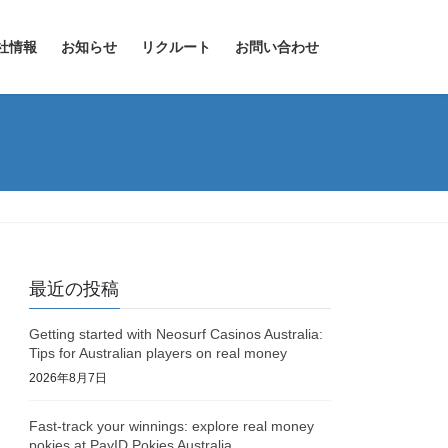
社情報
お知らせ
リクルート
お問い合わせ
最近の投稿
Getting started with Neosurf Casinos Australia:
Tips for Australian players on real money
2026年8月7日
Fast-track your winnings: explore real money
pokies at PayID Pokies Australia