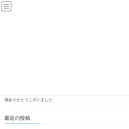
コ
ナ
ン
ビ
テ
ゲ
ン
ー
2024年3月
ツ
シ
へ
ョ
ス
ン
HOME
2024年3月
キ
に
ッ
移
プ
動
2024年3月21日
お知らせ
第92回 日本消化器内視鏡技師学会
2024年5月31～6月1日「第92回 日本消化器内視鏡技師学会」富山
国際会議場 機器展示 出展→盛況のうちに終了いたしました、 ご来
場ありがとうございました
最近の投稿