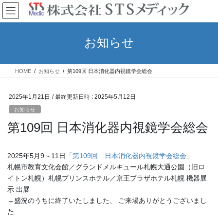
コ
ナ
ン
ビ
テ
ゲ
ン
ー
お知らせ
ツ
シ
へ
ョ
ス
ン
HOME
お知らせ
第109回 日本消化器内視鏡学会総会
キ
に
ッ
移
プ
動
2025年1月21日
/ 最終更新日時 :
2025年5月12日
お知らせ
第109回 日本消化器内視鏡学会総会
2025年5月9～11日
「第109回 日本消化器内視鏡学会総会」
札幌市教育文化会館／グランドメルキュール札幌大通公園（旧ロ
イトン札幌）札幌プリンスホテル／京王プラザホテル札幌 機器展
示 出展
→盛況のうちに終了いたしました、 ご来場ありがとうございまし
た