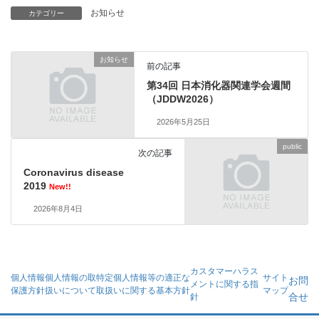
お知らせ
カテゴリー
お知らせ
前の記事
第34回 日本消化器関連学会週間
（JDDW2026）
2026年5月25日
public
次の記事
Coronavirus disease
2019
New!!
2026年8月4日
カスタマーハラス
個人情報
個人情報の取
特定個人情報等の適正な
サイト
お問
メントに関する指
保護方針
扱いについて
取扱いに関する基本方針
マップ
合せ
針