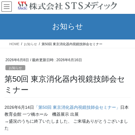
コ
ナ
ン
ビ
テ
ゲ
ン
ー
お知らせ
ツ
シ
へ
ョ
ス
ン
HOME
お知らせ
第50回 東京消化器内視鏡技師会セミナー
キ
に
ッ
移
プ
動
2026年6月8日
/ 最終更新日時 :
2026年6月16日
お知らせ
第50回 東京消化器内視鏡技師会セ
ミナー
2026年6月14日
「第50回 東京消化器内視鏡技師会セミナー」
日本
教育会館 一ツ橋ホール 機器展示 出展
→盛況のうちに終了いたしました、 ご来場ありがとうございまし
た